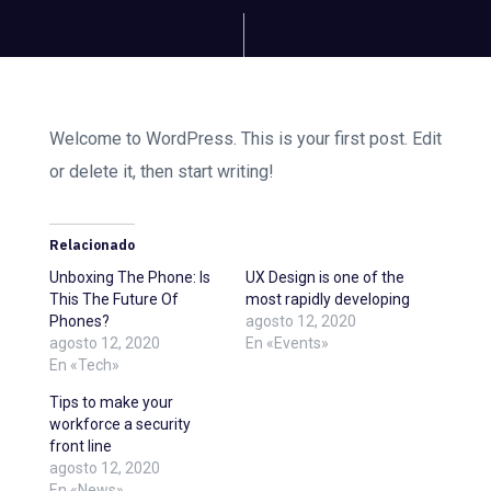
Welcome to WordPress. This is your first post. Edit
or delete it, then start writing!
Relacionado
Unboxing The Phone: Is
UX Design is one of the
This The Future Of
most rapidly developing
Phones?
agosto 12, 2020
agosto 12, 2020
En «Events»
En «Tech»
Tips to make your
workforce a security
front line
agosto 12, 2020
En «News»